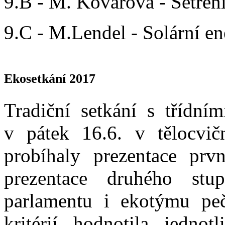
9.B - M. Kovářová - Šetřen
9.C - M.Lendel - Solární en
Ekosetkání 2017
Tradiční setkání s třídn
v pátek 16.6. v tělocvi
probíhaly prezentace prv
prezentace druhého stu
parlamentu i ekotýmu peč
kritérií hodnotila jednot