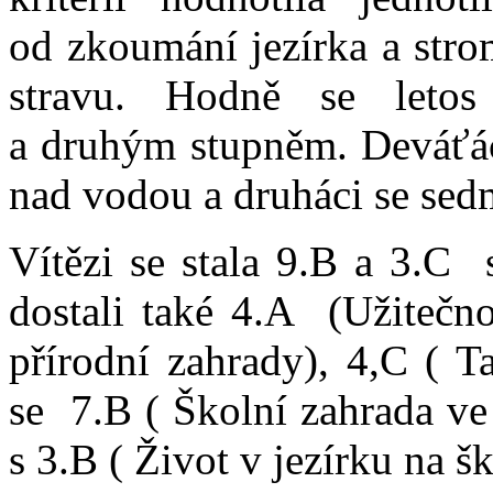
od zkoumání jezírka a stro
stravu. Hodně se letos
a druhým stupněm. Deváťáci
nad vodou a druháci se sed
Vítězi se stala 9.B a 3.C
dostali také 4.A (Užitečno
přírodní zahrady), 4,C ( T
se 7.B ( Školní zahrada ve
s 3.B ( Život v jezírku na š