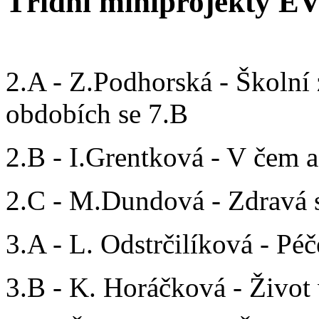
Třídní miniprojekty E
2.A - Z.Podhorská - Školní 
obdobích se 7.B
2.B - I.Grentková - V čem 
2.C - M.Dundová - Zdravá 
3.A - L. Odstrčilíková - Pé
3.B - K. Horáčková - Život 