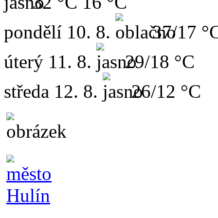
32 °C
16 °C
pondělí
10. 8.
37/17 °
úterý
11. 8.
29/18 °C
středa
12. 8.
26/12 °C