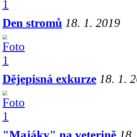
Den stromů
18. 1. 2019
Dějepisná exkurze
18. 1. 
"Majáky" na veterině
18.