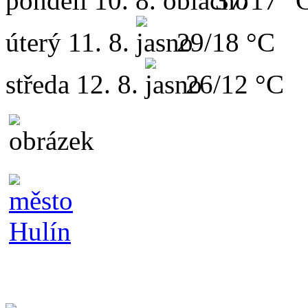
pondělí
10. 8.
37/17 °
úterý
11. 8.
29/18 °C
středa
12. 8.
26/12 °C