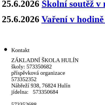
25.6.2026
Školní soutěž v
25.6.2026
Vaření v hodin
Kontakt
ZÁKLADNÍ ŠKOLA HULÍN
školy: 573350682
příspěvková organizace
573352352
Nábřeží 938, 76824 Hulín
jídelna: 573350684
Školní dru
573352688