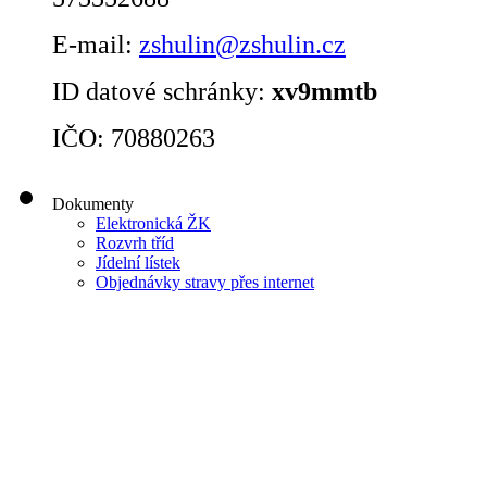
E-mail:
zshulin@zshulin.cz
ID datové schránky:
xv9mmtb
IČO: 70880263
Dokumenty
Elektronická ŽK
Rozvrh tříd
Jídelní lístek
Objednávky stravy přes internet