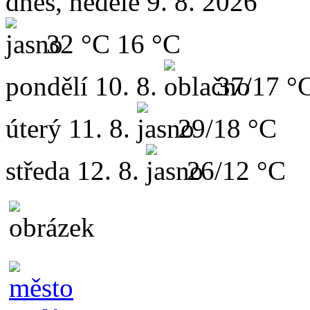
dnes, neděle 9. 8. 2026
32 °C
16 °C
pondělí
10. 8.
37/17 °
úterý
11. 8.
29/18 °C
středa
12. 8.
26/12 °C