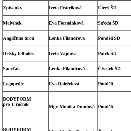
Zpívanky
Iveta Frátriková
Úterý ŠD
Malvínek
Eva Formánková
Středa ŠD
Angličtina hrou
Lenka Filandrová
Pondělí ŠD
Dětský fotbálek
Iveta Vajdová
Pátek ŠD
Sporťák
Lenka Filandrová
Čtvrtek ŠD
Logopedie
Eva Doleželová
Pondělí
BODYFORM
pro 1. ročník
Mgr. Monika Dundová
Pondělí
BODYFORM