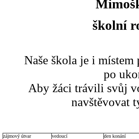
Mimošk
školní 
Naše škola je i místem 
po uko
Aby žáci trávili svůj
navštěvovat t
zájmový útvar
vedoucí
den konání