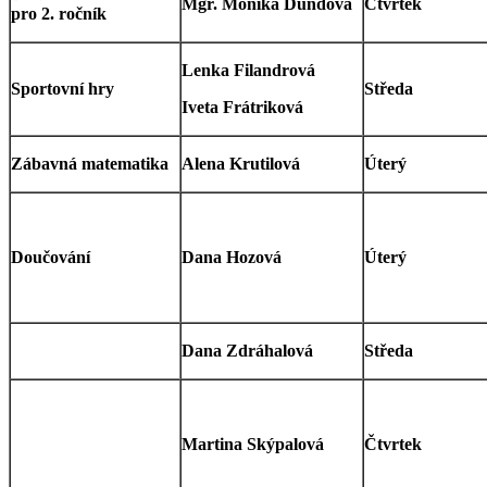
Mgr. Monika Dundová
Čtvrtek
pro 2. ročník
Lenka Filandrová
Sportovní hry
Středa
Iveta Frátriková
Zábavná matematika
Alena Krutilová
Úterý
Doučování
Dana Hozová
Úterý
Dana Zdráhalová
Středa
Martina Skýpalová
Čtvrtek