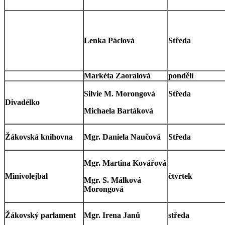
Lenka Páclová
Středa
Markéta Zaoralová
pondělí
Silvie M. Morongová
Středa
Divadélko
Michaela Bartáková
Žákovská knihovna
Mgr. Daniela Naučová
Středa
Mgr. Martina Kovářová
Minivolejbal
čtvrtek
Mgr. S. Málková
Morongová
Žákovský parlament
Mgr. Irena Janů
středa