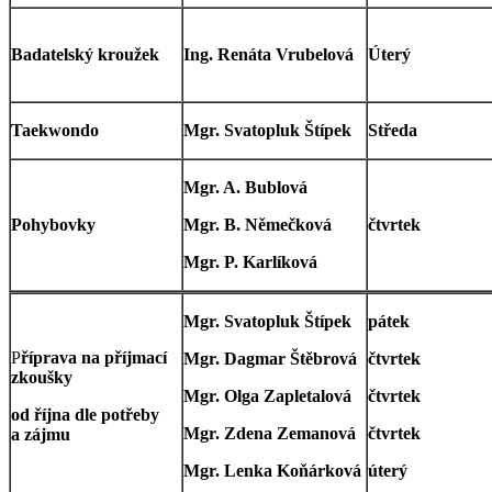
Badatelský kroužek
Ing. Renáta Vrubelová
Úterý
Taekwondo
Mgr. Svatopluk Štípek
Středa
Mgr. A. Bublová
Pohybovky
Mgr. B. Němečková
čtvrtek
Mgr. P. Karlíková
Mgr. Svatopluk Štípek
pátek
P
říprava na příjmací
Mgr. Dagmar Štěbrová
čtvrtek
zkoušky
Mgr. Olga Zapletalová
čtvrtek
od října dle potřeby
Mgr. Zdena Zemanová
čtvrtek
a zájmu
Mgr. Lenka Koňárková
úterý