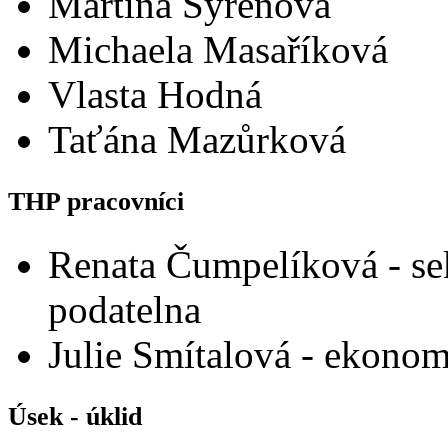
Martina Syřenová
Michaela Masaříková
Vlasta Hodná
Taťána Mazůrková
THP pracovníci
Renata Čumpelíková - sek
podatelna
Julie Smítalová - ekono
Úsek - úklid