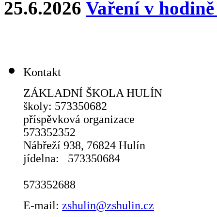
25.6.2026
Vaření v hodin
Kontakt
ZÁKLADNÍ ŠKOLA HULÍN
školy: 573350682
příspěvková organizace
573352352
Nábřeží 938, 76824 Hulín
jídelna: 573350684
Školní dru
573352688
E-mail:
zshulin@zshulin.cz