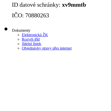
ID datové schránky:
xv9mmtb
IČO: 70880263
Dokumenty
Elektronická ŽK
Rozvrh tříd
Jídelní lístek
Objednávky stravy přes internet