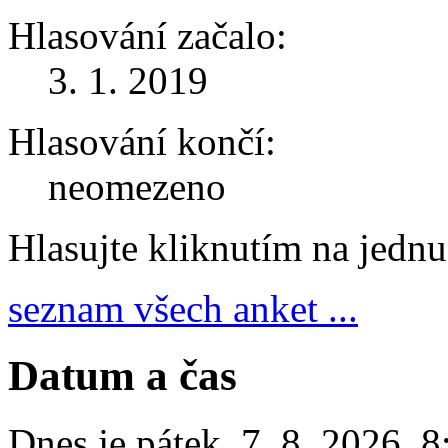
Hlasování začalo:
3. 1. 2019
Hlasování končí:
neomezeno
Hlasujte kliknutím na jedn
seznam všech anket ...
Datum a čas
Dnes je
pátek
,
7. 8. 2026
,
8