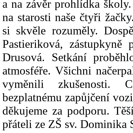
a na závěr prohlídka školy
na starosti naše čtyři žačk
si skvěle rozuměly. Dospě
Pastieriková, zástupkyně
Drusová. Setkání proběhl
atmosféře. Všichni načerpa
vyměnili zkušenosti. 
bezplatnému zapůjčení vozi
děkujeme za podporu. Těší
přáteli ze ZŠ sv. Dominika 