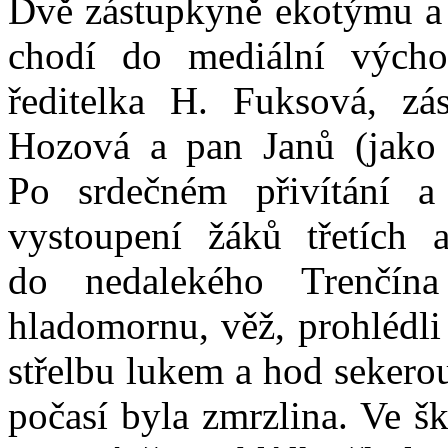
Dvě zástupkyně ekotýmu a d
chodí do mediální výcho
ředitelka H. Fuksová, zá
Hozová a pan Janů (jako ř
Po srdečném přivítání a 
vystoupení žáků třetích a
do nedalekého Trenčína
hladomornu, věž, prohlédli 
střelbu lukem a hod seker
počasí byla zmrzlina. Ve š