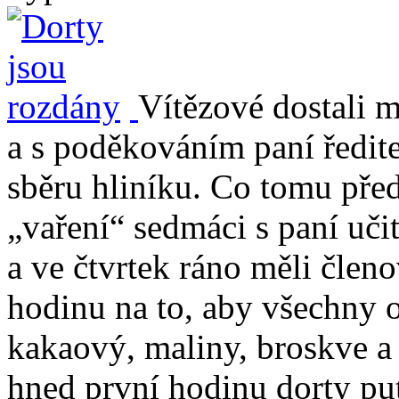
Vítězové dostali 
a s poděkováním paní ředite
sběru hliníku. Co tomu př
„vaření“ sedmáci s paní uč
a ve čtvrtek ráno měli čle
hodinu na to, aby všechny o
kakaový, maliny, broskve a 
hned první hodinu dorty pu