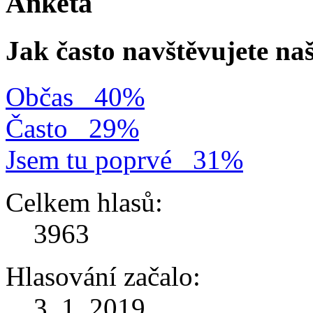
Anketa
Jak často navštěvujete na
Občas
40%
Často
29%
Jsem tu poprvé
31%
Celkem hlasů:
3963
Hlasování začalo:
3. 1. 2019