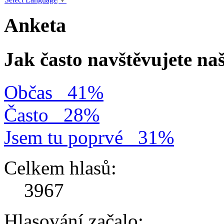
Anketa
Jak často navštěvujete na
Občas
41%
Často
28%
Jsem tu poprvé
31%
Celkem hlasů:
3967
Hlasování začalo: