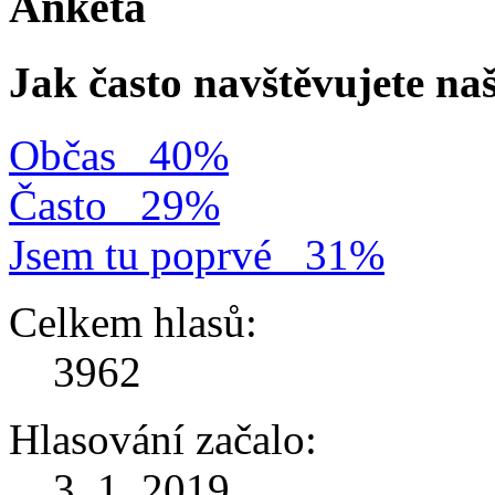
Anketa
Jak často navštěvujete na
Občas
40%
Často
29%
Jsem tu poprvé
31%
Celkem hlasů:
3962
Hlasování začalo:
3. 1. 2019