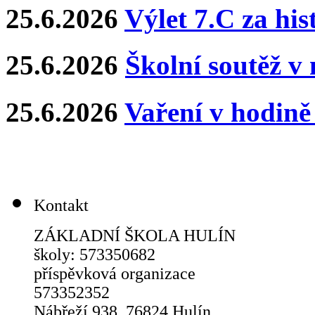
25.6.2026
Výlet 7.C za hi
25.6.2026
Školní soutěž v
25.6.2026
Vaření v hodin
Kontakt
ZÁKLADNÍ ŠKOLA HULÍN
školy: 573350682
příspěvková organizace
573352352
Nábřeží 938, 76824 Hulín